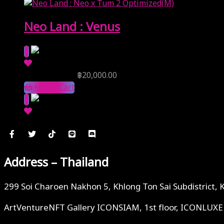
Neo Land : Venus
Reserve Price
฿
20,000.00
Add to Cart
Address – Thailand
299 Soi Charoen Nakhon 5, Khlong Ton Sai Subdistrict, 
ArtVentureNFT Gallery ICONSIAM, 1st floor, ICONLUXE