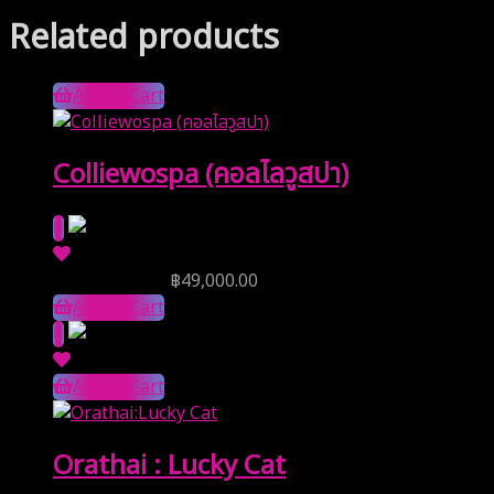
Related products
Add to Cart
Colliewospa (คอลไลวูสปา)
Reserve Price
฿
49,000.00
Add to Cart
Add to Cart
Orathai : Lucky Cat