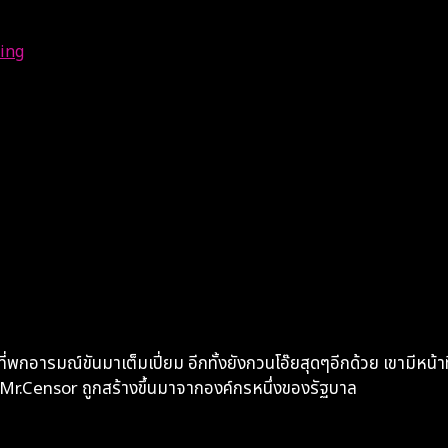
ing
กอารมณ์ขันมาเต็มเปี่ยม อีกทั้งยังกวนโอ๊ยสุดๆอีกด้วย เขามีหน้าท
่า Mr.Censor ถูกสร้างขึ้นมาจากองค์กรหนึ่งของรัฐบาล