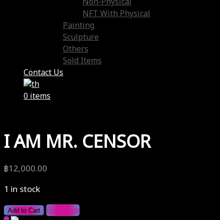
Non-Physical
NFT With Physical
Painting
Sculpture
Others
Sold Items
Contact Us
0 items
I AM MR. CENSOR
฿
12,000.00
1 in stock
Buy Now
Add to Cart