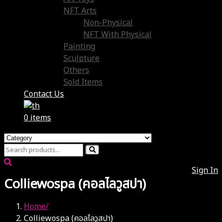
NFT Arts
Non-Physical
NFT With Physical
Painting
Sculpture
Others
Sold Items
Contact Us
0 items
Sign In
Colliewospa (คอลไลวูสปา)
Home
Colliewospa (คอลไลวูสปา)