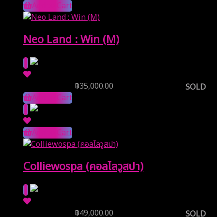
Add to Cart
Neo Land : Win (M)
Reserve Price
฿
35,000.00
SOLD
Add to Cart
Add to Cart
Colliewospa (คอลไลวูสปา)
Reserve Price
฿
49,000.00
SOLD