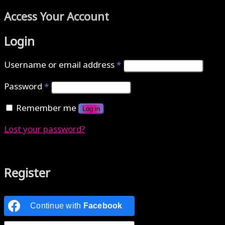
Access Your Account
Login
Username or email address
*
Password
*
Remember me
Log in
Lost your password?
Authenticate with MetaMask Loading...
Register
Continue with
Facebook